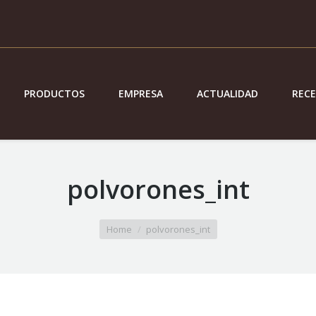
PRODUCTOS
EMPRESA
ACTUALIDAD
REC
polvorones_int
Home
polvorones_int