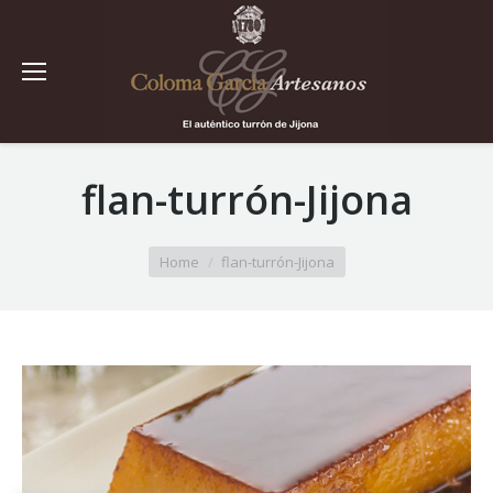
flan-turrón-Jijona
You are here:
Home
flan-turrón-Jijona