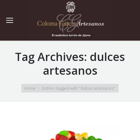
Tag Archives:
dulces
artesanos
You are here:
Home
Entries tagged with "dulces artesanos"