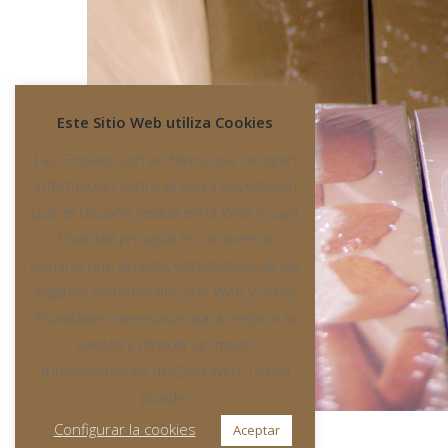
Este Sitio Web utiliza Cookies
Las Cookies son archivos que recogen
información sobre el uso y navegación
que el Usuario realiza en la Web y cuya
finalidad principal es conocer al
Usuario que accede, estadísticas de las
páginas visitadas del Sitio Web y otras
finalidades necesarias para mejorar la
calidad y ofrecer un mejor
funcionamiento del Sitio Web. Usted
puede:
Configurar la cookies
Aceptar