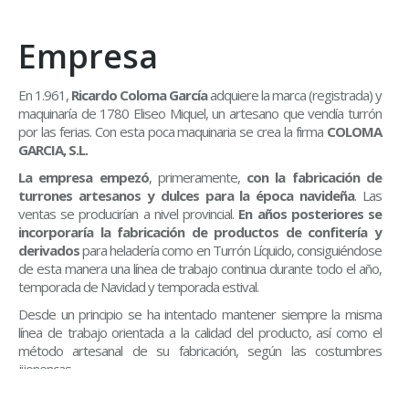
Empresa
En 1.961,
Ricardo Coloma García
adquiere la marca (registrada) y
maquinaría de 1780 Eliseo Miquel, un artesano que vendía turrón
por las ferias. Con esta poca maquinaria se crea la firma
COLOMA
GARCIA, S.L.
La empresa empezó
, primeramente,
con la fabricación de
turrones artesanos y dulces para la época navideña
. Las
ventas se producirían a nivel provincial.
En años posteriores se
incorporaría la fabricación de productos de confitería y
derivados
para heladería como en Turrón Líquido, consiguiéndose
de esta manera una línea de trabajo continua durante todo el año,
temporada de Navidad y temporada estival.
Desde un principio se ha intentado mantener siempre la misma
línea de trabajo orientada a la calidad del producto, así como el
método artesanal de su fabricación, según las costumbres
jijonencas.
En 1.990 se incorpora a la empresa su hijo
Ricardo Coloma