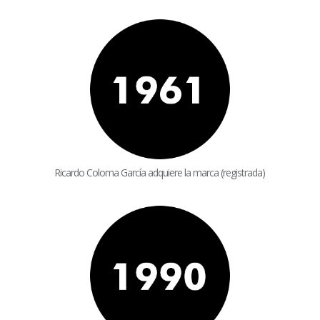
Verdú
donde se une la juventud con la experiencia. Durante la
época de los 90 se producen mejoras en el proceso de fabricación
y en las infraestructuras de la empresa, que permiten en el 2.001 la
implantación del Sistema de Calidad de la norma ISO-9001
registrada por AENOR.
En el 2.003 nuestros procesos de fabricación y envasado, tanto de
nuestros turrones como de nuestros dulces y demás creaciones,
son reconocidos con la
marca de Artesanía de la Comunidad
Valenciana.
Al ser una empresa familiar, la línea de trabajo ha sido siempre
ofrecer un producto de alta calidad con unas materias primas de
Ricardo Coloma García adquiere la marca (registrada)
gran calidad inmejorables, que puedan dar para ofrecer a nuestros
clientes plena confianza en nosotros y en nuestros productos,
durante muchos años.
Nuestros productos más famosos
en todo el territorio nacional
son nuestras especialidades:
Turrón de Jijona y Turrón de
Alicante.