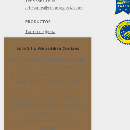
Tel: 965610 696
artesanos@colomagarcia.com
PRODUCTOS
Turrón de Jijona
Turrón de Alicante
Este Sitio Web utiliza Cookies
Turrón líquido
Las Cookies son archivos que recogen
información sobre el uso y navegación
que el Usuario realiza en la Web y cuya
finalidad principal es conocer al
Usuario que accede, estadísticas de las
páginas visitadas del Sitio Web y otras
finalidades necesarias para mejorar la
calidad y ofrecer un mejor
funcionamiento del Sitio Web. Usted
puede: