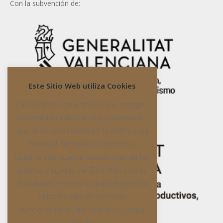
Con la subvención de:
Este Sitio Web utiliza Cookies
Las Cookies son archivos que recogen
información sobre el uso y navegación
que el Usuario realiza en la Web y cuya
finalidad principal es conocer al
Usuario que accede, estadísticas de las
páginas visitadas del Sitio Web y otras
finalidades necesarias para mejorar la
calidad y ofrecer un mejor
funcionamiento del Sitio Web. Usted
puede: