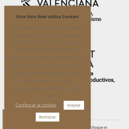
Este Sitio Web utiliza Cookies
Las Cookies son archivos que recogen
información sobre el uso y navegación
que el Usuario realiza en la Web y cuya
finalidad principal es conocer al
Usuario que accede, estadísticas de las
páginas visitadas del Sitio Web y otras
finalidades necesarias para mejorar la
calidad y ofrecer un mejor
funcionamiento del Sitio Web. Usted
puede:
Configurar la cookies
Aceptar
Rechazar
All rights reserved
© 2016 Created by
enfoque-in