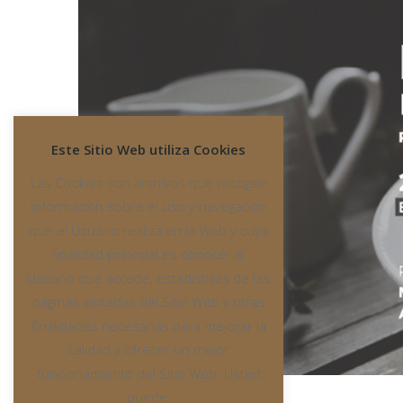
Este Sitio Web utiliza Cookies
Las Cookies son archivos que recogen
información sobre el uso y navegación
que el Usuario realiza en la Web y cuya
finalidad principal es conocer al
Usuario que accede, estadísticas de las
páginas visitadas del Sitio Web y otras
finalidades necesarias para mejorar la
calidad y ofrecer un mejor
funcionamiento del Sitio Web. Usted
puede: