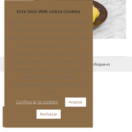
Este Sitio Web utiliza Cookies
Las Cookies son archivos que recogen
información sobre el uso y navegación
que el Usuario realiza en la Web y cuya
finalidad principal es conocer al
Usuario que accede, estadísticas de las
páginas visitadas del Sitio Web y otras
All rights reserved
© 2016 Created by
enfoque-in
finalidades necesarias para mejorar la
calidad y ofrecer un mejor
funcionamiento del Sitio Web. Usted
puede:
Configurar la cookies
Aceptar
Rechazar