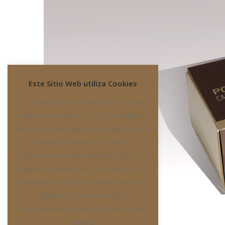
Este Sitio Web utiliza Cookies
Las Cookies son archivos que recogen
información sobre el uso y navegación
que el Usuario realiza en la Web y cuya
finalidad principal es conocer al
Usuario que accede, estadísticas de las
páginas visitadas del Sitio Web y otras
finalidades necesarias para mejorar la
calidad y ofrecer un mejor
funcionamiento del Sitio Web. Usted
puede: