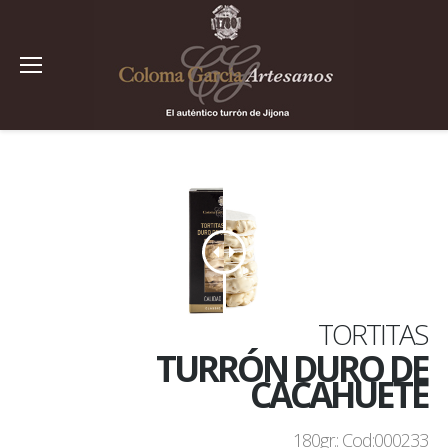
TORTITAS
TURRÓN DURO DE
CACAHUETE
180gr.: Cod:000233