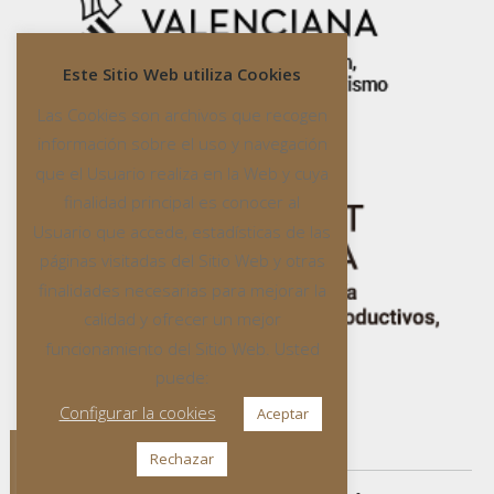
Este Sitio Web utiliza Cookies
Las Cookies son archivos que recogen
información sobre el uso y navegación
que el Usuario realiza en la Web y cuya
finalidad principal es conocer al
Usuario que accede, estadísticas de las
páginas visitadas del Sitio Web y otras
finalidades necesarias para mejorar la
calidad y ofrecer un mejor
funcionamiento del Sitio Web. Usted
puede:
Configurar la cookies
Aceptar
Rechazar