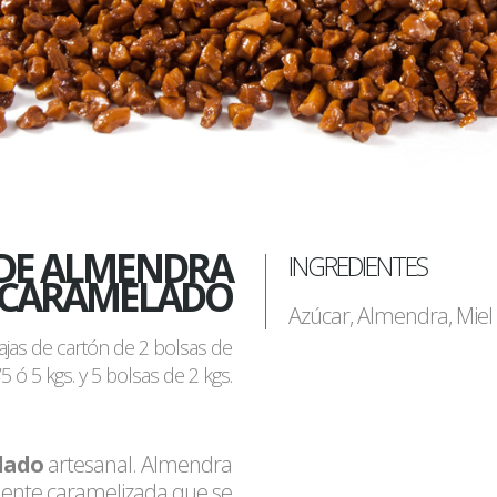
DE ALMENDRA
INGREDIENTES
CARAMELADO
Azúcar, Almendra, Miel y
cajas de cartón de 2 bolsas de
’5 ó 5 kgs. y 5 bolsas de 2 kgs.
lado
artesanal. Almendra
ente caramelizada que se