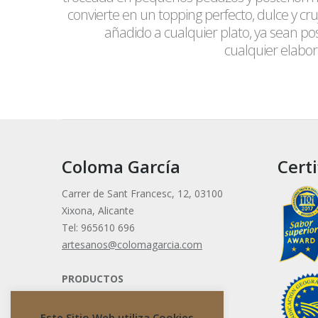
convierte en un topping perfecto, dulce y cru
añadido a cualquier plato, ya sean po
cualquier elabor
Coloma García
Certi
Carrer de Sant Francesc, 12, 03100
Xixona, Alicante
Tel: 965610 696
artesanos@colomagarcia.com
PRODUCTOS
Turrón de Jijona
Este Sitio Web utiliza Cookies