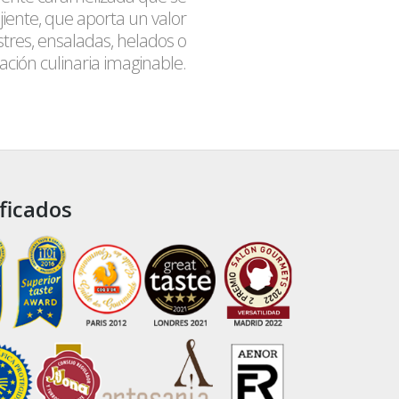
jiente, que aporta un valor
stres, ensaladas, helados o
ación culinaria imaginable.
ficados