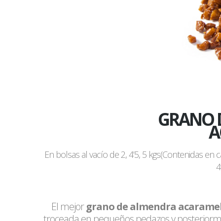
GRANO 
A
En bolsas al vacío de 2, 4’5, 5 kgs(Contenidas en 
4
El mejor
grano de almendra acarame
troceada en pequeños pedazos y posteriorm