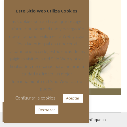
Este Sitio Web utiliza Cookies
Las Cookies son archivos que recogen
información sobre el uso y navegación
que el Usuario realiza en la Web y cuya
finalidad principal es conocer al
Usuario que accede, estadísticas de las
páginas visitadas del Sitio Web y otras
finalidades necesarias para mejorar la
calidad y ofrecer un mejor
funcionamiento del Sitio Web. Usted
puede:
Configurar la cookies
Aceptar
Rechazar
All rights reserved
© 2016 Created by
enfoque-in