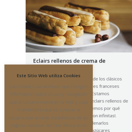
Eclairs rellenos de crema de
almendras
Este Sitio Web utiliza Cookies
Hoy os dejamos una receta de los clásicos
Eclairs, unos deliciosos pasteles franceses
Las Cookies son archivos que recogen
elaborados con masa choux. Estamos
información sobre el uso y navegación
habituados a ver recetas de eclairs rellenos de
que el Usuario realiza en la Web y cuya
crema pastelera pero no tenemos por qué
finalidad principal es conocer al
limitarnos, ¡las posibilidades son infinitas!.
Usuario que accede, estadísticas de las
Nosotros os proponemos rellenarlos
páginas visitadas del Sitio Web y otras
con Crema de Almendras sin azúcares