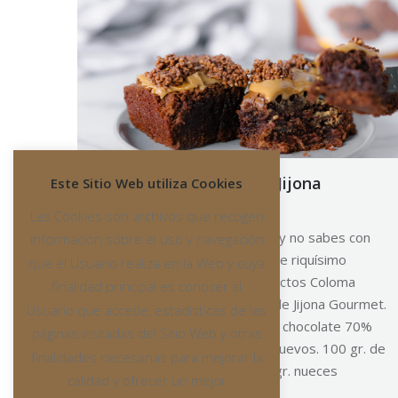
Brownie con turrón de Jijona
Este Sitio Web utiliza Cookies
Gourmet
Las Cookies son archivos que recogen
¿Se acerca un día importante y no sabes con
información sobre el uso y navegación
qué sorprender? Prepara este riquísimo
que el Usuario realiza en la Web y cuya
brownie elaborado con productos Coloma
finalidad principal es conocer al
Ingredientes: 200 gr. turrón de Jijona Gourmet.
Usuario que accede, estadísticas de las
30 gr. de chocolate fondant o chocolate 70%
páginas visitadas del Sitio Web y otras
cacao 100 gr. mantequilla. 4 huevos. 100 gr. de
finalidades necesarias para mejorar la
azúcar. 100 gr. de harina. 50 gr. nueces
calidad y ofrecer un mejor
acarameladas de Coloma…