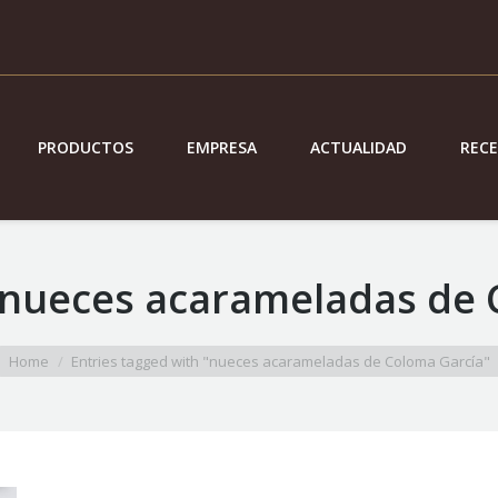
PRODUCTOS
EMPRESA
ACTUALIDAD
REC
nueces acarameladas de 
Home
Entries tagged with "nueces acarameladas de Coloma García"