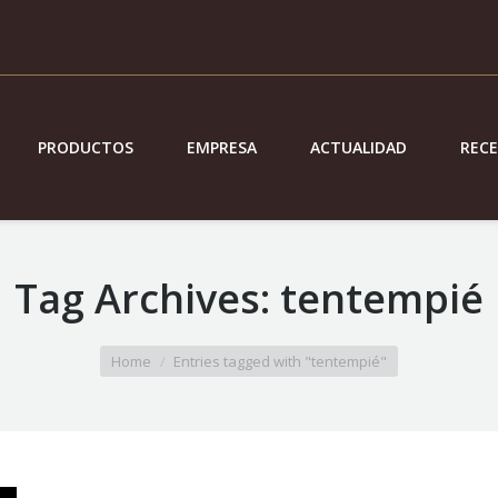
PRODUCTOS
EMPRESA
ACTUALIDAD
REC
Tag Archives:
tentempié
Home
Entries tagged with "tentempié"