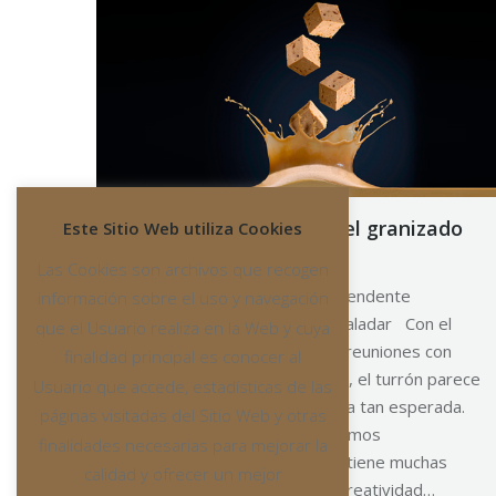
Disfruta este verano del granizado
Este Sitio Web utiliza Cookies
de turrón
Las Cookies son archivos que recogen
Granizado de turrón, el sorprendente
información sobre el uso y navegación
granizado que endulzará tu paladar Con el
que el Usuario realiza en la Web y cuya
calor del verano, la playa, las reuniones con
finalidad principal es conocer al
amigos y las tardes en familia, el turrón parece
Usuario que accede, estadísticas de las
no tener cabida en esta época tan esperada.
páginas visitadas del Sitio Web y otras
Pero en Coloma García queremos
finalidades necesarias para mejorar la
demostraros que este dulce tiene muchas
calidad y ofrecer un mejor
aplicaciones con un poco de creatividad…