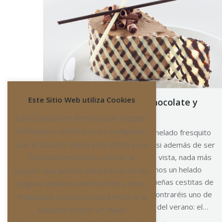
Este Sitio Web utiliza Cookies
Cajitas de helado de chocolate y
pasta de almendra
Las Cookies son archivos que recogen
información sobre el uso y navegación
¿Quién puede resistirse a un helado fresquito
que el Usuario realiza en la Web y cuya
en pleno mes de Julio? Y más si además de ser
finalidad principal es conocer al
un placer paladar lo es para la vista, nada más
se puede pedir. Hoy os traemos un helado
Usuario que accede, estadísticas de las
gourmet presentado en pequeñas cestitas de
páginas visitadas del Sitio Web y otras
chocolate. En esta receta encontraréis uno de
finalidades necesarias para mejorar la
nuestros productos estrellas del verano: el…
calidad y ofrecer un mejor