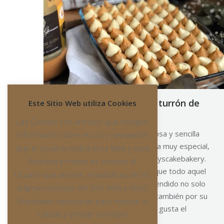
Tiramisú con crema de turrón de
Este Sitio Web utiliza Cookies
Jijona
Las Cookies son archivos que recogen
Hoy os traemos una maravillosa y sencilla
información sobre el uso y navegación
receta para preparar en un día muy especial,
que el Usuario realiza en la Web y cuya
como la que ha realizado pattyscakebakery.
finalidad principal es conocer al
Una verdadera delicia con la que todo aquel
Usuario que accede, estadísticas de las
que la pruebe quedará sorprendido no solo
páginas visitadas del Sitio Web y otras
por su buena apariencia sino también por su
finalidades necesarias para mejorar la
increíble sabor. ¿A quién no le gusta el
calidad y ofrecer un mejor
tiramisú? Se…