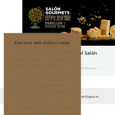
Este Sitio Web utiliza Cookies
Las Cookies son archivos que recogen
Coloma García vuelve al Salón
información sobre el uso y navegación
Gourmets 2023
que el Usuario realiza en la Web y cuya
13 abril, 2023
Noticias
By
ColomaGarcia
finalidad principal es conocer al
Usuario que accede, estadísticas de las
páginas visitadas del Sitio Web y otras
finalidades necesarias para mejorar la
All rights reserved
© 2016 Created by
enfoque-in
calidad y ofrecer un mejor
funcionamiento del Sitio Web. Usted
puede: