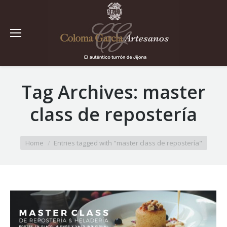
Tag Archives:
master
class de repostería
You are here:
Home
Entries tagged with "master class de repostería"