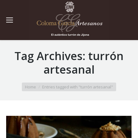
Tag Archives:
turrón
artesanal
You are here:
Home
Entries tagged with "turrón artesanal"