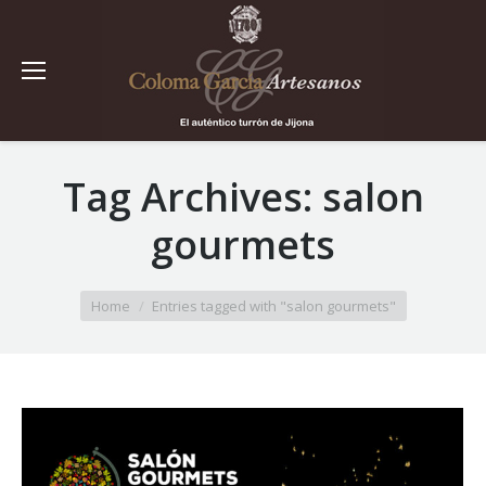
Tag Archives:
salon
gourmets
You are here:
Home
Entries tagged with "salon gourmets"