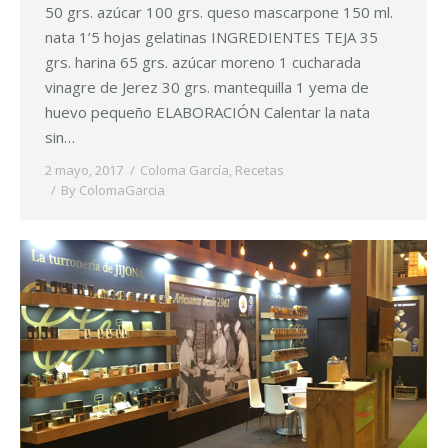
50 grs. azúcar 100 grs. queso mascarpone 150 ml.
nata 1’5 hojas gelatinas INGREDIENTES TEJA 35
grs. harina 65 grs. azúcar moreno 1 cucharada
vinagre de Jerez 30 grs. mantequilla 1 yema de
huevo pequeño ELABORACIÓN Calentar la nata
sin…
2 mayo, 2017
Coloma García
,
Recetas
By
ColomaGarcia