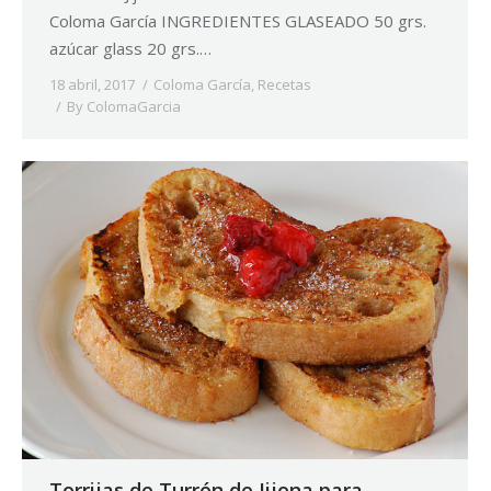
Coloma García INGREDIENTES GLASEADO 50 grs.
azúcar glass 20 grs.…
18 abril, 2017
Coloma García
,
Recetas
By
ColomaGarcia
Torrijas de Turrón de Jijona para