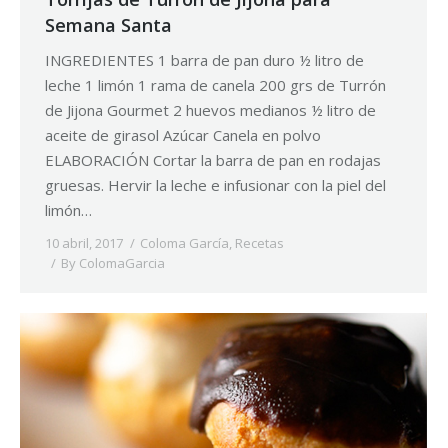
Semana Santa
INGREDIENTES 1 barra de pan duro ½ litro de
leche 1 limón 1 rama de canela 200 grs de Turrón
de Jijona Gourmet 2 huevos medianos ½ litro de
aceite de girasol Azúcar Canela en polvo
ELABORACIÓN Cortar la barra de pan en rodajas
gruesas. Hervir la leche e infusionar con la piel del
limón…
10 abril, 2017
Coloma García
,
Recetas
By
ColomaGarcia