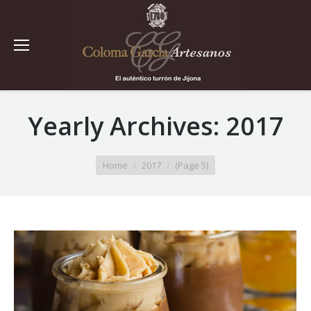
Yearly Archives:
2017
You are here:
Home
2017
(Page 5)