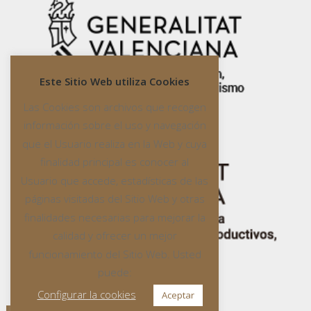
Este Sitio Web utiliza Cookies
Las Cookies son archivos que recogen
información sobre el uso y navegación
que el Usuario realiza en la Web y cuya
finalidad principal es conocer al
Usuario que accede, estadísticas de las
páginas visitadas del Sitio Web y otras
finalidades necesarias para mejorar la
calidad y ofrecer un mejor
funcionamiento del Sitio Web. Usted
puede:
Configurar la cookies
Aceptar