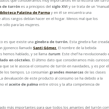
 datos que consideramos muy importantes en la historia del turró
a de turrón
es a principios del
siglo XVI
y se trata de un “manual
iblioteca Palatina de Parma
y en él se encuentra una
 altos rangos debían hacer en el hogar. Menos mal que los
n sólo para las mujeres.
to es que existe una
ginebra de turrón.
Esta ginebra fue cread
n jijonenco llamado
Santi Gómez
.
El nombre de la bebida
tes hemos hablado, y se llama
turum
. Este chef ha revolucionado 
lado en cócteles.
El último dato que consideramos más curiosos
 la que se le asocia el consumo de turrón en navidades, y es por el
o de los tiempos. Lo consumían
grandes monarcas
de las clases
 La devaluación de este producto al consumo se ha debido a la
omo el
aceite de palma
entre otros y la alta competencia de
rado más importantes para que todos los amantes del turrón co