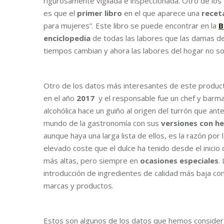
rigurosamente vigilada e inspeccionada. Otro de los
es que el
primer libro
en el que aparece una
recet
para mujeres”. Este libro se puede encontrar en la
B
enciclopedia
de todas las labores que las damas de
tiempos cambian y ahora las labores del hogar no so
Otro de los datos más interesantes de este produc
en el año
2017
y el responsable fue un chef y barma
alcohólica hace un guiño al origen del turrón que an
mundo de la gastronomía con sus
versiones con he
aunque haya una larga lista de ellos, es la razón por
elevado coste que el dulce ha tenido desde el inici
más altas, pero siempre en
ocasiones especiales
.
introducción de ingredientes de calidad más baja c
marcas y productos.
Estos son algunos de los datos que hemos conside