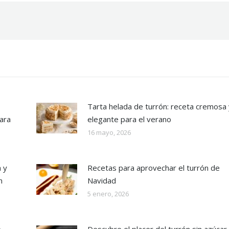
Tarta helada de turrón: receta cremosa 
ara
elegante para el verano
16 mayo, 2026
 y
Recetas para aprovechar el turrón de
n
Navidad
5 enero, 2026
e
Descubre el placer del turrón sin azúcar