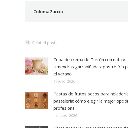
ColomaGarcia
Related posts
Copa de crema de Turrón con nata y
almendras garrapiñadas: postre frío p
el verano
17 julio, 2026
Pastas de frutos secos para heladería
pastelería: cómo elegir la mejor opció
profesional
4 marzo, 2026
Cómo preparar una receta mousse d