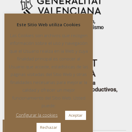
Este Sitio Web utiliza Cookies
Las Cookies son archivos que recogen
información sobre el uso y navegación
que el Usuario realiza en la Web y cuya
finalidad principal es conocer al
Usuario que accede, estadísticas de las
páginas visitadas del Sitio Web y otras
finalidades necesarias para mejorar la
calidad y ofrecer un mejor
funcionamiento del Sitio Web. Usted
puede:
Configurar la cookies
Aceptar
Rechazar