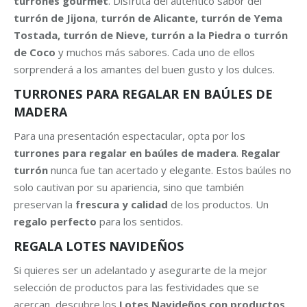
turrones gourmet
. Disfruta del auténtico sabor del
turrón de Jijona
,
turrón de Alicante, turrón de Yema
Tostada, turrón de Nieve, turrón a la Piedra o turrón
de Coco
y muchos más sabores. Cada uno de ellos
sorprenderá a los amantes del buen gusto y los dulces.
TURRONES PARA REGALAR EN
BAÚLES DE
MADERA
Para una presentación espectacular, opta por los
turrones para regalar en baúles de madera
.
Regalar
turrón
nunca fue tan acertado y elegante. Estos baúles no
solo cautivan por su apariencia, sino que también
preservan la
frescura y calidad
de los productos. Un
regalo perfecto
para los sentidos.
REGALA
LOTES NAVIDEÑOS
Si quieres ser un adelantado y asegurarte de la mejor
selección de productos para las festividades que se
acercan, descubre los
Lotes Navideños con productos