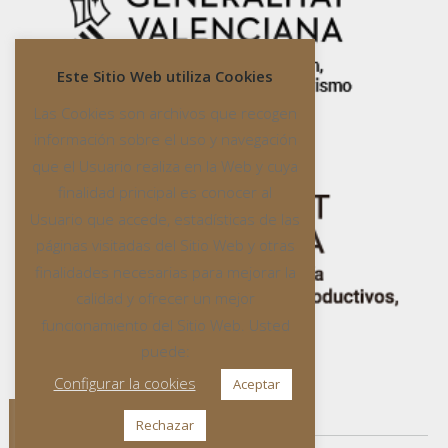
Este Sitio Web utiliza Cookies
Las Cookies son archivos que recogen
información sobre el uso y navegación
que el Usuario realiza en la Web y cuya
finalidad principal es conocer al
Usuario que accede, estadísticas de las
páginas visitadas del Sitio Web y otras
finalidades necesarias para mejorar la
calidad y ofrecer un mejor
funcionamiento del Sitio Web. Usted
puede:
Configurar la cookies
Aceptar
Rechazar