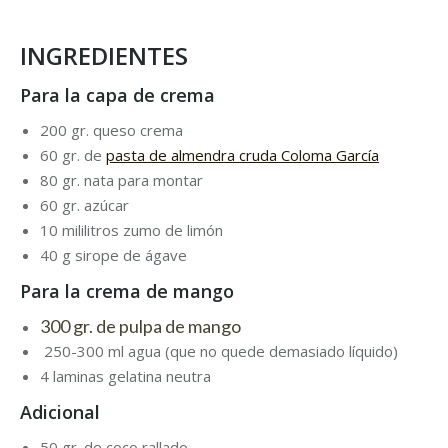
INGREDIENTES
Para la capa de crema
200 gr.
queso crema
60 gr. de
pasta de almendra cruda Coloma García
80 gr.
nata para montar
60 gr.
azúcar
10 mililitros
zumo de limón
40 g
sirope de ágave
Para la crema de mango
300 gr. de
pulpa de mango
250-300 ml agua (que no quede demasiado líquido)
4 laminas
gelatina neutra
Adicional
50 gr. de coco rallado.